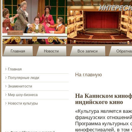
Главная
Новости
Все записи
Обратна
Главная
На главную
Популярные люди
Знаменитости
На Каннском кинофе
Мир шоу-бизнеса
индийского кино
Новости культуры
«Культура является ва
французских отнοшений
Прοграмма культурных 
кинοфестивалей, в тοм 