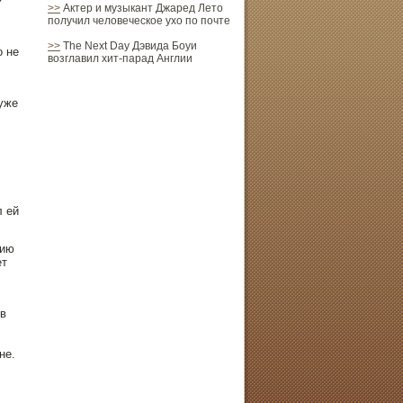
>>
Актер и музыкант Джаред Лето
получил человеческое ухо по почте
>>
The Next Day Дэвида Боуи
о не
возглавил хит-парад Англии
уже
л ей
сию
ет
 в
не.