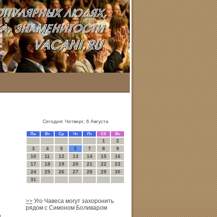
Сегодня: Четверг, 6 Августа
Пн
Вт
Ср
Чт
Пт
Сб
Вс
1
2
3
4
5
6
7
8
9
10
11
12
13
14
15
16
17
18
19
20
21
22
23
24
25
26
27
28
29
30
31
>>
Уго Чавеса могут захоронить
рядом с Симоном Боливаром
в