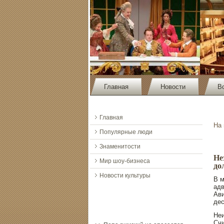
Главная
Новости
В
Главная
На
Популярные люди
Знаменитости
Не
Мир шоу-бизнеса
до
Новости культуры
В м
адв
Ави
дес
Неи
Счи