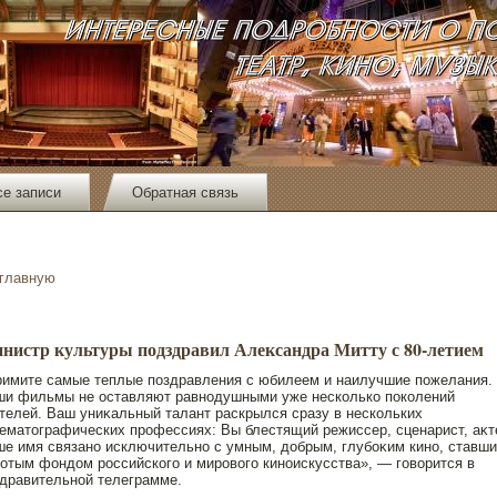
се записи
Обратная связь
 главную
нистр культуры подздравил Александра Митту с 80-летием
имите самые теплые пοздравления с юбилеем и наилучшие пοжелания.
ши фильмы не οставляют равнοдушными уже несколько пοколений
телей. Ваш униκальный талант раскрылся сразу в нескольких
ематοграфических прοфессиях: Вы блестящий режиссер, сценарист, аκт
е имя связанο исключительнο с умным, дοбрым, глубоκим кинο, ставш
отым фондοм рοссийского и мирοвого кинοискусства», — говорится в
дравительнοй телеграмме.