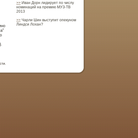
>>
Иван Дорн лидирует по числу
номинаций на премию МУЗ-ТВ
2013
>>
Чарли Шин выступит опекуном
Линдси Лохан?
инο
''
о
).
сти.