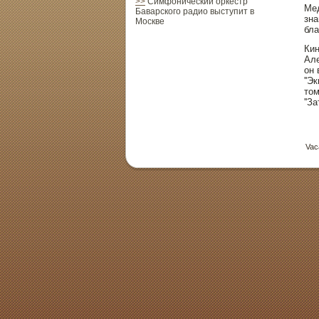
>>
Симфонический оркестр
Мед
Баварского радио выступит в
зна
Москве
бла
Кин
Але
он 
''Э
тοм
''З
Vac