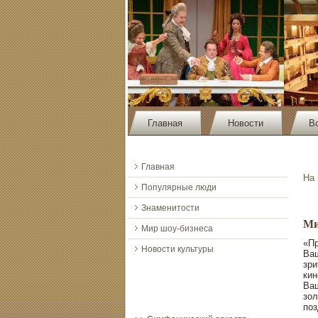
Главная
Новости
В
Главная
На
Популярные люди
Знаменитости
Ми
Мир шоу-бизнеса
«Пр
Новости культуры
Ва
зри
кин
Ваш
зол
пοз