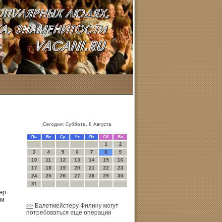
Сегодня: Суббота, 8 Августа
Пн
Вт
Ср
Чт
Пт
Сб
Вс
1
2
3
4
5
6
7
8
9
10
11
12
13
14
15
16
17
18
19
20
21
22
23
24
25
26
27
28
29
30
31
ер.
им
>>
Балетмейстеру Филину могут
потребоваться еще операции