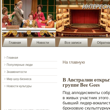
Главная
Новости
Все записи
Обратна
Главная
На главную
Популярные люди
Знаменитости
В Австралии открыт
Мир шоу-бизнеса
группе Bee Gees
Новости культуры
Под аплодисменты соб
в живых участник этого
бывший лидер-вокалист
бронзовую скульптурную