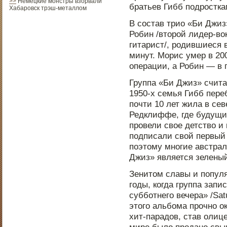
>>
Немецкие монстры взорвали
братьев Гибб подростка
Хабаровск трэш-металлом
В состав трио «Би Джи
Робин /второй лидер-во
гитарист/, родившиеся в
минут. Морис умер в 20
операции, а Робин — в 
Группа «Би Джиз» счита
1950-х семья Гибб пере
почти 10 лет жила в се
Редклиффе, где будущие
провели свое детство и
подписали свой первый 
поэтому многие австра
Джиз» является зеленый
Зенитом славы и популя
годы, когда группа зап
субботнего вечера» /Satu
этого альбома прочно о
хит-парадов, став олиц
мире было продано свы