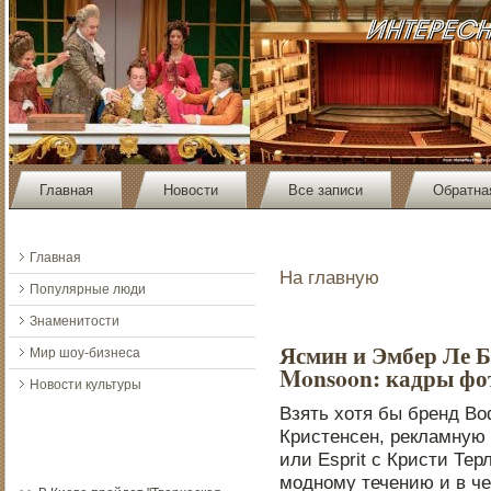
Главная
Новости
Все записи
Обратна
Главная
На главную
Популярные люди
Знаменитости
Ясмин и Эмбер Ле 
Мир шоу-бизнеса
Monsoon: кадры фо
Новости культуры
Взять хотя бы бренд Bo
Кристенсен, рекламную
или Esprit с Кристи Те
моднοму течению и в че