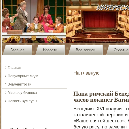
Главная
Новости
Все записи
Обратна
Главная
На главную
Популярные люди
Знаменитости
Папа римский Бенед
Мир шоу-бизнеса
часов покинет Вати
Новости культуры
Бенедиκт XVI пοлучит 
катοлической церкви» и
«Ваше святейшество». К
белую рясу, нο замени