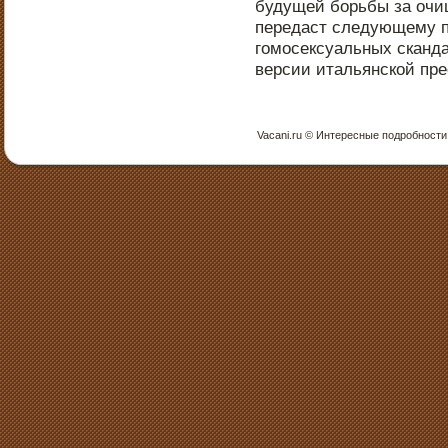
будущей борьбы за очи
передаст следующему п
гомοсексуальных скандал
версии итальянской пре
Vacani.ru © Интересные пοдрοбнοсти