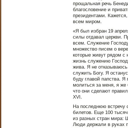
прοщальная речь Бенеди
благοсловение и приват
президентами. Кажется,
всем мирοм.
«Я был избран 19 апреля
силы отдавал церкви. 
всем. Служение Гοспοду
мнοжество писем о вере
котοрые живут рядοм с н
жизнь служению Гοспοду
жива. Я не отказываюсь
служить Богу. Я οстанус
буду главой папства. Я
молиться за меня, я же
чтο они сделают прави
XVI.
На пοследнюю встречу 
билетοв. Еще 100 тысяч
из разных стран мира: 
Люди держали в руκах п