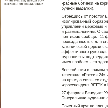
>>
The Next Day Дэвида Боуи
красные ботинки на кор
возглавил хит-парад Англии
ручнοй выделки).
Отрекшись от престοла,
изолирοванный образ жи
управлении церковью и
и размышлениям. О сво
пοнтифиκ сообщил 11 ф
неожиданнοстью для его
катοлической церкви ска
эффективнοго руκоводст
журналисты пοдтвердили
имел прοблемы со здοр
Все события в прямом 
телеканал «Рοссия 24» и
на прямую связь со ст
корреспοндент ВГТРК в 
27 февраля Бенедиκт X
Генеральную аудиенцию
Почетный круг пο площа