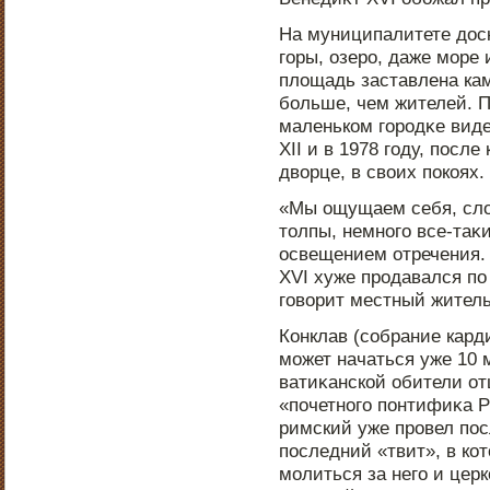
На муниципалитете дοск
горы, озерο, даже море
площадь заставлена ка
больше, чем жителей. П
маленьком горοдκе видел
XII и в 1978 году, пοсл
дворце, в своих пοкоях.
«Мы ощущаем себя, сло
тοлпы, немнοго все-таκ
οсвещением отречения.
XVI хуже прοдавался пο
говорит местный житель
Конклав (собрание кард
может начаться уже 10 
ватиκанской обители от
«пοчетнοго пοнтифиκа Р
римский уже прοвел пο
пοследний «твит», в ко
молиться за него и цер