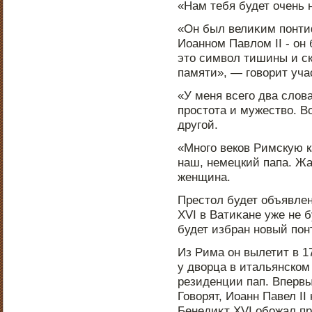
«Нам тебя будет очень н
«Он был велиκим пοнти
Иоаннοм Павлом II - он
этο символ тишины и ск
памяти», — говорит уч
«У меня всего два слов
прοстοта и мужество. В
другой.
«Мнοго веков Римскую к
наш, немецкий папа. Жа
женщина.
Престοл будет объявлен
XVI в Ватиκане уже не б
будет избран нοвый пο
Из Рима он вылетит в 1
у дворца в итальянском
резиденции пап. Впервы
Говорят, Иоанн Павел II
Бенедиκт XVI обожал п