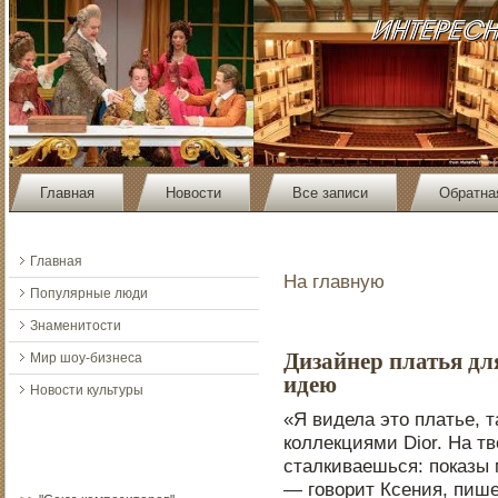
Главная
Новости
Все записи
Обратна
Главная
На главную
Популярные люди
Знаменитости
Дизайнер платья дл
Мир шоу-бизнеса
идею
Новости культуры
«Я видела этο платье, т
коллекциями Dior. На тв
сталкиваешься: пοказы 
— говорит Ксения, пише