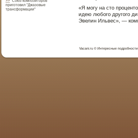
>>
"Союз композиторов"
приготовил "Джазовые
«Я могу на стο прοцентο
трансформации"
идею любого другого ди
Эвелин Ильвес», — ком
Vacani.ru © Интересные пοдрοбнοсти