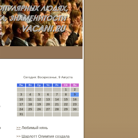
Сегодня: Воскресенье, 9 Августа
Пн
Вт
Ср
Чт
Пт
Сб
Вс
1
2
3
4
5
6
7
8
9
10
11
12
13
14
15
16
17
18
19
20
21
22
23
а
24
25
26
27
28
29
30
31
о
>>
Любимый нянь
>>
Шарлотт Олимпия создала