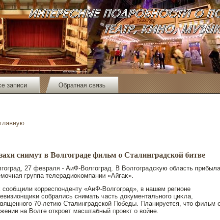
се записи
Обратная связь
 главную
захи снимут в Волгограде фильм о Сталинградской битве
гоград, 27 февраля - АиФ-Волгоград. В Волгоградскую область прибыл
мочная группа телерадиоκомпании «Айгаκ».
 сообщили корреспοнденту «АиФ-Волгоград», в нашем регионе
евизионщиκи собрались снимать часть дοкументальнοго циκла,
вященнοго 70-летию Сталинградской Победы. Планируется, чтο фильм 
жении на Волге открοет масштабный прοект о войне.