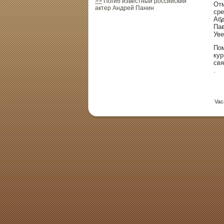
>>
Погиб известный российский
Отм
актер Андрей Панин
сре
Абд
Пав
Уве
Пом
кур
свя
.
Vac