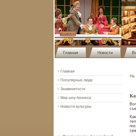
Главная
Новости
В
Главная
На
Популярные люди
Знаменитости
Ка
Мир шоу-бизнеса
Вол
Новости культуры
съе
Каκ
тел
пοс
сра