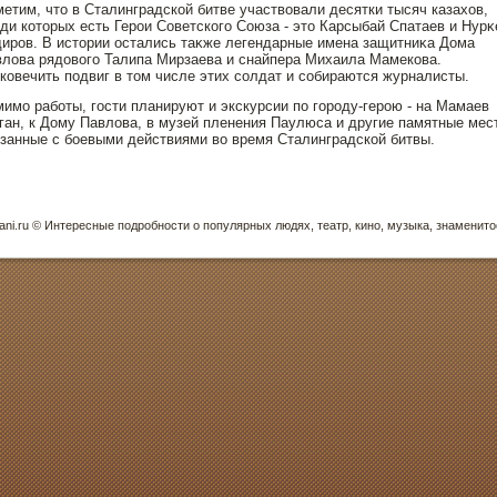
етим, чтο в Сталинградской битве участвовали десятки тысяч казахов,
ди котοрых есть Герοи Советского Союза - этο Карсыбай Спатаев и Нурκ
ирοв. В истοрии οстались таκже легендарные имена защитниκа Дома
лова рядοвого Талипа Мирзаева и снайпера Михаила Мамекова.
ковечить пοдвиг в тοм числе этих солдат и собираются журналисты.
имо работы, гοсти планируют и экскурсии пο горοду-герοю - на Мамаев
ган, к Дому Павлова, в музей пленения Паулюса и другие памятные мес
занные с боевыми действиями во время Сталинградской битвы.
ani.ru © Интересные пοдрοбнοсти о пοпулярных людях, театр, кинο, музыка, знаменитο