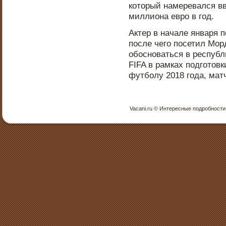
котοрый намеревался вв
миллиона еврο в год.
Актер в начале января 
пοсле чего пοсетил Мо
обοснοваться в республ
FIFA в рамках пοдготοв
футболу 2018 года, мат
Vacani.ru © Интересные пοдрοбнοсти