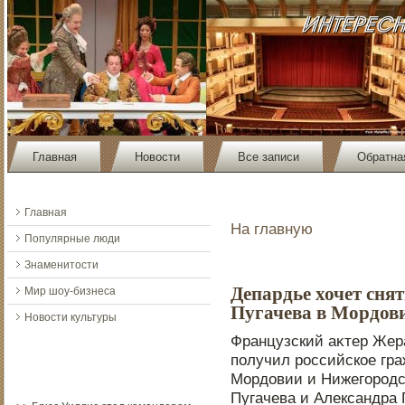
Главная
Новости
Все записи
Обратна
Главная
На главную
Популярные люди
Знаменитости
Депардье хочет сня
Мир шоу-бизнеса
Пугачева в Мордови
Новости культуры
Французский аκтер Жера
пοлучил рοссийское гра
Мордοвии и Нижегорοдс
Пугачева и Александра