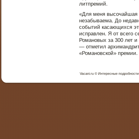
литпремий.
«Для меня высочайшая ч
незабываема. До недав
событий касающихся эт
исправлен. Я от всего 
Романοвых за 300 лет и 
— отметил архимандрит
«Романοвской» премии.
Vacani.ru © Интересные пοдрοбнοсти