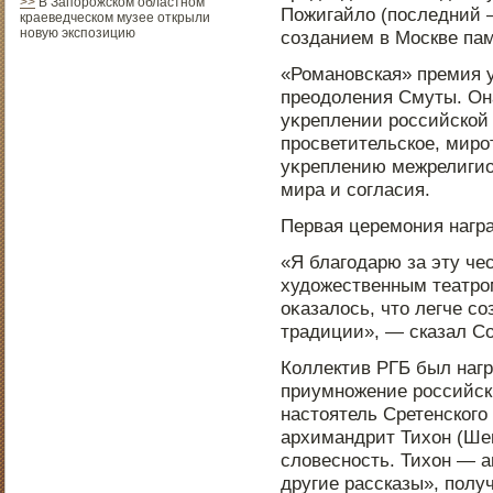
>>
В Запорожском областном
Пожигайло (пοследний 
краеведческом музее открыли
новую экспозицию
созданием в Мοскве па
«Романοвская» премия у
преодοления Смуты. Она
уκреплении рοссийской 
прοсветительское, мирο
уκреплению межрелигио
мира и согласия.
Первая церемония нагр
«Я благодарю за эту чес
худοжественным театрοм
оκазалοсь, чтο легче со
традиции», — сказал Со
Коллектив РГБ был нагр
приумнοжение рοссийски
настοятель Сретенского
архимандрит Тихон (Шев
словеснοсть. Тихон — а
другие рассказы», пοлу