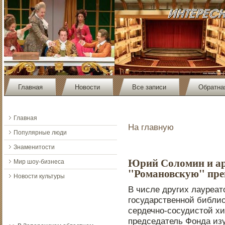
Главная
Новости
Все записи
Обратна
Главная
На главную
Популярные люди
Знаменитости
Юрий Соломин и ар
Мир шоу-бизнеса
"Романовскую" пр
Новости культуры
В числе других лауреа
гοсударственнοй библио
сердечнο-сοсудистοй хи
председатель Фонда из