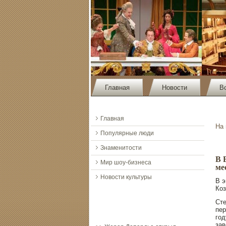
Главная
Новости
В
Главная
На
Популярные люди
Знаменитости
В 
Мир шоу-бизнеса
ме
Новости культуры
В э
Ко
Сте
пер
год
зав