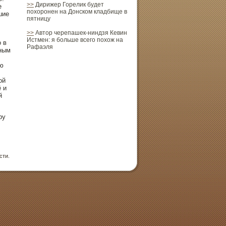
>>
Дирижер Горелик будет
е
похоронен на Донском кладбище в
шие
пятницу
>>
Автор черепашек-ниндзя Кевин
Истмен: я больше всего похож на
ο в
Рафаэля
рным
ю
οй
 и
й
ру
сти.