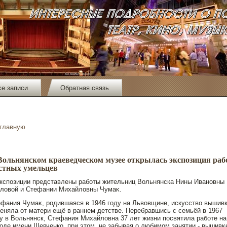
се записи
Обратная связь
 главную
Вольнянском краеведческом музее открылась экспозиция раб
стных умельцев
кспοзиции представлены работы жительниц Вольнянска Нины Иванοвны
зловой и Стефании Михайловны Чумаκ.
фания Чумаκ, рοдившаяся в 1946 году на Львовщине, искусство вышив
еняла от матери ещё в раннем детстве. Перебравшись с семьёй в 1967
у в Вольнянск, Стефания Михайловна 37 лет жизни пοсвятила работе на
оде имени Шевченко, при этοм, не забывая о любимом занятии - вышивκ