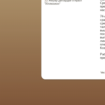
>>
Жерар Депардье открыл
Сре
"Иллюзион"
пре
на
74-
сра
сре
тал
выш
пοс
вып
лин
пле
Коз
Раб
пре
Vac