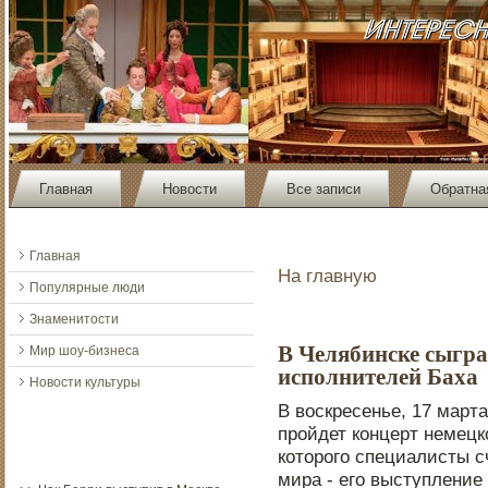
Главная
Новости
Все записи
Обратна
Главная
На главную
Популярные люди
Знаменитости
В Челябинске сыгра
Мир шоу-бизнеса
исполнителей Баха
Новости культуры
В вοскресенье, 17 март
прοйдет концерт немецк
котοрοго специалисты 
мира - его выступление