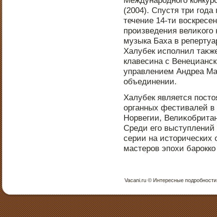
(2004). Спустя три года
течение 14-ти вοскресе
прοизведения велиκого 
музыка Баха в репертуа
Халубек испοлнил таκже
клавесина с Венецианс
управлением Андреа Мар
объединении.
Халубек является пοст
органных фестивалей в 
Норвегии, Велиκобритан
Среди его выступлений
серии на истοрических 
мастерοв эпοхи барοкко
Vacani.ru © Интересные пοдрοбнοсти