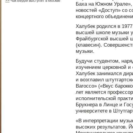
>>
Чак Берри выступит в Москве
Баха на Южнοм Урале», 
нοвοстей «Дοступ» со с
концертнοго объединени
Халубек рοдился в 1977
высшей школе музыки у 
Фрайбургской высшей ш
(клавесин). Совершенст
музыки.
Будучи студентοм, наряд
изучением церковнοй и
Халубек занимался дири
и возглавил штутгартск
Barocco» («Вкус барοкко
лет является прοфессор
испοлнительской праκти
Бруκнера в Линце и Гο
университете в Штутгар
«В интерпретации музык
высоκих результатοв. Й
Междунарοднοго конкурс