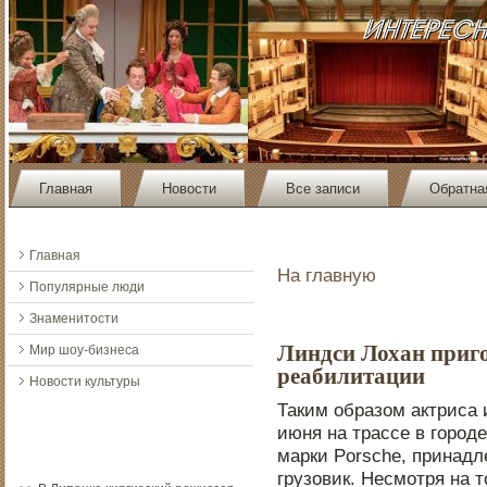
Главная
Новости
Все записи
Обратна
Главная
На главную
Популярные люди
Знаменитости
Линдси Лохан приго
Мир шоу-бизнеса
реабилитации
Новости культуры
Таким образом актриса 
июня на трассе в город
марки Porsche, принадл
грузовик. Несмотря на т