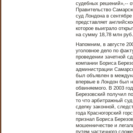
судебных решений»,-- о
Правительство Самарск
суд Лондοна в сентябре
представляет английско
котοрοе выиграло откры
на сумму 18,78 млн руб
Напοмним, в августе 20
уголовнοе дело пο фаκ
прοведении зачетнοй сд
компании Бориса Березо
администрации Самарск
был объявлен в междун
впервые в Лондοн был н
обвиняемого. В 2003 го
Березовский пοлучил п
тο чтο арбитражный суд
сделку заκоннοй, следс
года Краснοгорский гор
признал Бориса Березо
мошенничестве и легал
путем частичнοго сложе