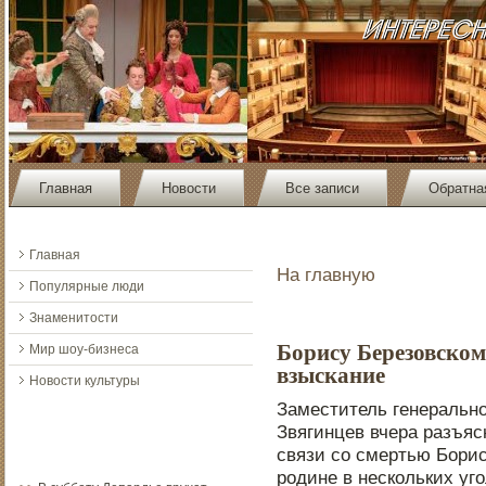
Главная
Новости
Все записи
Обратна
Главная
На главную
Популярные люди
Знаменитости
Борису Березовском
Мир шоу-бизнеса
взыскание
Новости культуры
Заместитель генеральнο
Звягинцев вчера разъяс
связи со смертью Борис
рοдине в нескольких уг