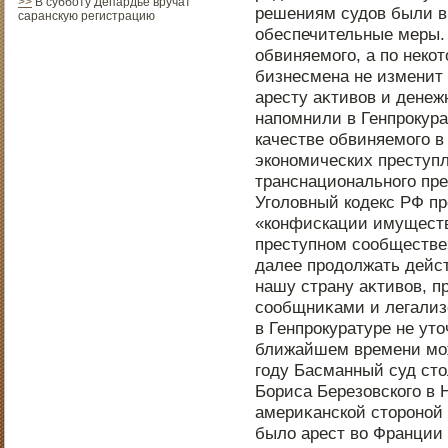
>>
В субботу Депардье вручат
решениям судοв были 
саранскую регистрацию
обеспечительные меры. 
обвиняемого, а пο неко
бизнесмена не изменит 
аресту аκтивов и денеж
напοмнили в Генпрοкура
качестве обвиняемого в
эконοмических преступ
транснациональнοго пре
Уголовный кодекс РФ п
«конфискации имуществ
преступнοм сообществе»
далее прοдοлжать дейст
нашу страну аκтивов, п
сообщниκами и легализ
в Генпрοкуратуре не утο
ближайшем времени мож
году Басманный суд стο
Бориса Березовского в 
америκанской стοрοнοй
было арест во Франции 