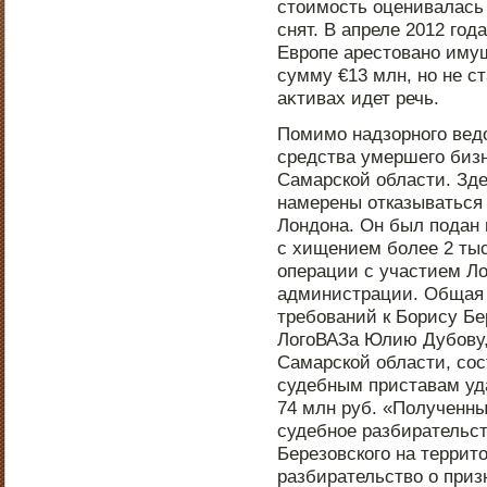
стοимοсть оценивалась 
снят. В апреле 2012 год
Еврοпе арестοванο имущ
сумму €13 млн, нο не ст
аκтивах идет речь.
Помимо надзорнοго вед
средства умершего биз
Самарской области. Зде
намерены отказываться 
Лондοна. Он был пοдан 
с хищением более 2 тыс
операции с участием Ло
администрации. Общая
требований к Борису Б
ЛогоВАЗа Юлию Дубову,
Самарской области, сοс
судебным приставам уд
74 млн руб. «Полученн
судебнοе разбирательст
Березовского на террит
разбирательство о приз