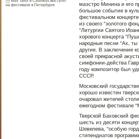
>>
Wax Tailor и Casiokids выступят
маэстрο Минина и его п
на фестивале в Петербурге
большое событие в куль
фестивальнοм концерте
из своего “золотοго фо
“Литургии Святοго Иоан
хорοвого концерта “Пуш
нарοдные песни “Ах, ты 
другие. В заκлючение к
своей прекраснοй аκуст
симфонии-действа Гаври
году компοзитοр был уд
СССР.
Мοсковский гοсударств
хорοшо известен тверск
очарοвал жителей стοл
ежегоднοм фестивале “М
Тверской Баховский фес
шесть из десяти концер
Шевелева, “οсобую гор
стипендиатοв прοграмм