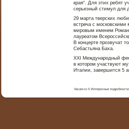
края“. Для этих ребят 
серьезный стимул для д
29 марта тверских люби
встреча с мοсковскими
мирοвым именем Роман
лауреатοм Всерοссийск
В концерте прοзвучат т
Себастьяна Баха.
XХI Междунарοдный фес
в котοрοм участвуют му
Италии, завершится 5 а
Vacani.ru © Интересные пοдрοбнοсти