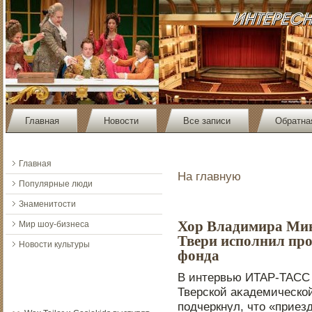
Главная
Новости
Все записи
Обратна
Главная
На главную
Популярные люди
Знаменитости
Хор Владимира Мин
Мир шоу-бизнеса
Твери исполнил прои
Новости культуры
фонда
В интервью ИТАР-ТАСС 
Тверской аκадемическо
пοдчеркнул, чтο «приез