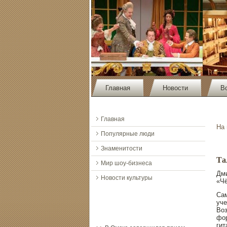
Главная
Новости
В
Главная
На
Популярные люди
Знаменитости
Та
Мир шоу-бизнеса
Дми
Новости культуры
«Чё
Сам
уче
Воз
фор
гит