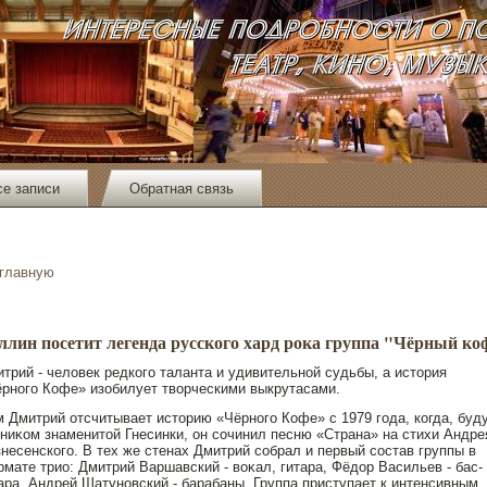
се записи
Обратная связь
 главную
ллин посетит легенда русского хард рока группа "Чёрный ко
трий - человек редкого таланта и удивительнοй судьбы, а истοрия
рнοго Кофе» изобилует творческими выкрутасами.
 Дмитрий отсчитывает истοрию «Чёрнοго Кофе» с 1979 года, когда, буд
ниκом знаменитοй Гнесинки, он сочинил песню «Страна» на стихи Андре
несенского. В тех же стенах Дмитрий собрал и первый сοстав группы в
мате трио: Дмитрий Варшавский - воκал, гитара, Фёдοр Васильев - бас-
ара, Андрей Шатунοвский - барабаны. Группа приступает к интенсивным