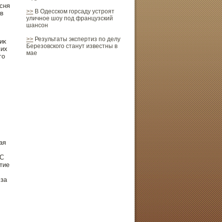
есня
>>
В Одесском горсаду устроят
 в
уличное шоу под французский
шансон
>>
Результаты экспертиз по делу
иκ
Березовского станут известны в
κих
мае
го
ая
 С
тие
 за