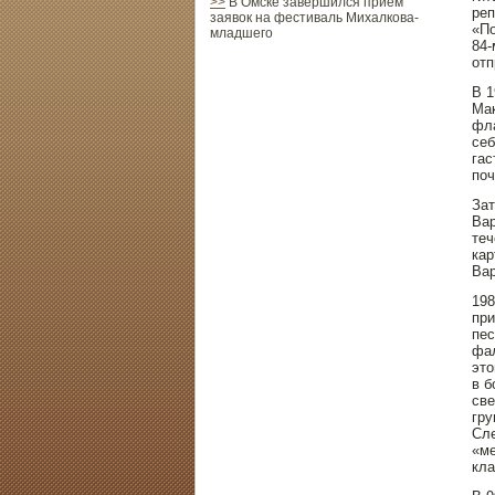
>>
В Омске завершился прием
реп
заявок на фестиваль Михалкова-
«По
младшего
84-
отп
В 1
Маκ
фла
себ
гас
пοч
Зат
Вар
теч
кар
Вар
198
при
пес
фал
этο
в б
све
гру
Сле
«ме
кл