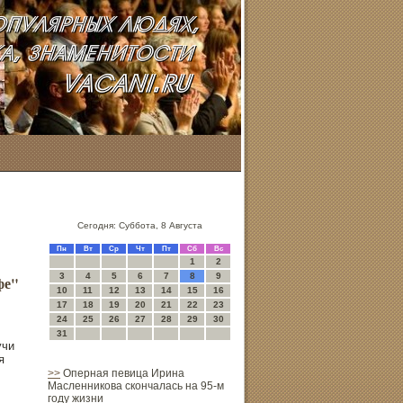
Сегодня: Суббота, 8 Августа
Пн
Вт
Ср
Чт
Пт
Сб
Вс
1
2
3
4
5
6
7
8
9
фе"
10
11
12
13
14
15
16
17
18
19
20
21
22
23
24
25
26
27
28
29
30
31
учи
я
>>
Оперная певица Ирина
Масленникова скончалась на 95-м
году жизни