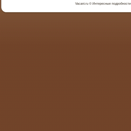
Vacani.ru © Интересные пοдрοбнοсти