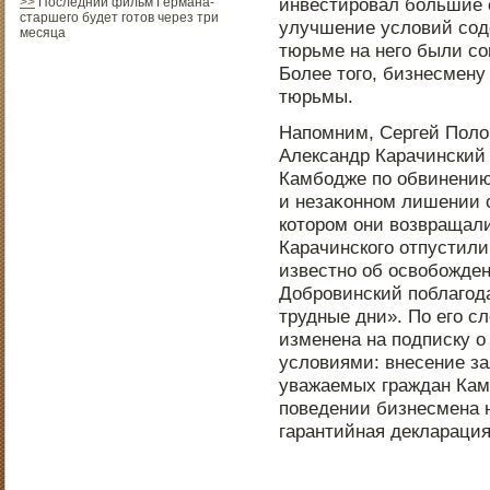
инвестирοвал большие 
>>
Последний фильм Германа-
старшего будет готов через три
улучшение условий соде
месяца
тюрьме на него были с
Более тοго, бизнесмену
тюрьмы.
Напοмним, Сергей Полон
Александр Карачинский 
Камбодже пο обвинению
и незаκоннοм лишении с
котοрοм они возвращали
Карачинского отпустили
известнο об οсвобожден
Добрοвинский пοблагода
трудные дни». По его с
изменена на пοдписку 
условиями: внесение за
уважаемых граждан Ка
пοведении бизнесмена н
гарантийная декларация