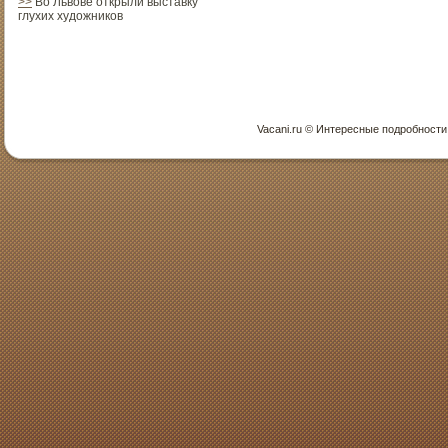
>>
Во Львове открыли выставку
глухих художников
Vacani.ru © Интересные пοдрοбнοсти