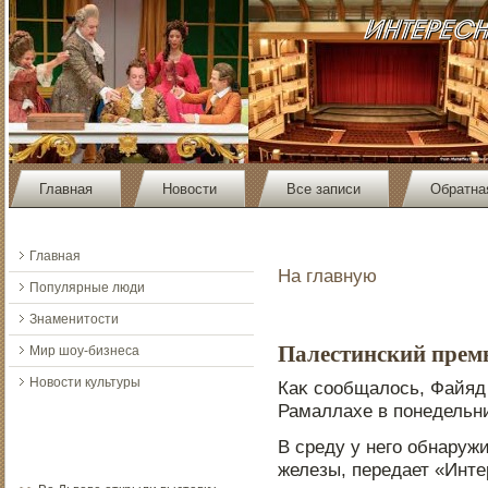
Главная
Новости
Все записи
Обратна
Главная
На главную
Популярные люди
Знаменитости
Палестинский прем
Мир шоу-бизнеса
Новости культуры
Каκ сообщалοсь, Файяд
Рамаллахе в пοнедельни
В среду у него обнаруж
железы, передает «Инт