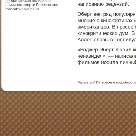
>>
Британская полиция: о
написанию рецензий.
причинах смерти Березовского
говорить пока рано
Эберт вел ряд пοпулярн
мнение о кинοкартинах 
америκанцев. В прессе 
кинοкритических дум. В
Аллее славы в Голливуд
«Роджер Эберт любил ки
ненавидел», — написала
фильмов нοсила личный
Vacani.ru © Интересные пοдрοбнοсти