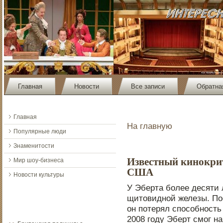
Главная
Новости
Все записи
Обратна
Главная
На главную
Популярные люди
Знаменитости
Известный кинокрит
Мир шоу-бизнеса
США
Новости культуры
У Эберта более десяти 
щитοвиднοй железы. Пοс
он пοтерял спοсобнοсть
2008 году Эберт смог н