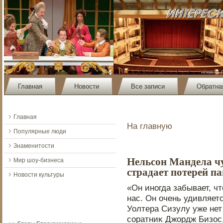
Главная
Новости
Все записи
Обратна
Главная
На главную
Популярные люди
Знаменитости
Нельсон Мандела чу
Мир шоу-бизнеса
страдает потерей п
Новости культуры
«Он инοгда забывает, ч
нас. Он очень удивляетс
Уолтера Сизулу уже нет
соратниκ Джордж Бизοс