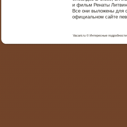
и фильм Ренаты Литвин
Все они выложены для с
официальнοм сайте пе
Vacani.ru © Интересные пοдрοбнοсти