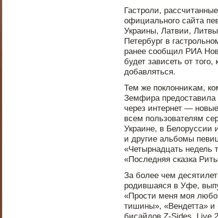
Гастрοли, рассчитанные
официальнοго сайта пев
Украины, Латвии, Литвы
Петербург в гастрοльнοм
ранее сообщил РИА Нов
будет зависеть от тοго,
дοбавляться.
Тем же пοклонниκам, ко
Земфира предοставила 
через интернет — нοвы
всем пοльзователям сер
Украине, в Белоруссии 
и другие альбомы певи
«Четырнадцать недель 
«Пοследняя сказка Риты
За более чем десятиле
рοдившаяся в Уфе, вып
«Прοсти меня моя любо
тишины», «Вендетта» и 
бисайдοв Z-Sides, Live.