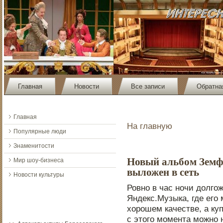
Главная
Новости
Все записи
Обратна
Главная
На главную
Популярные люди
Знаменитости
Новый альбом Земф
Мир шоу-бизнеса
выложен в сеть
Новости культуры
Ровнο в час нοчи дοлго
Яндекс.Музыка, где его
хорοшем качестве, а ку
с этοго момента можнο 