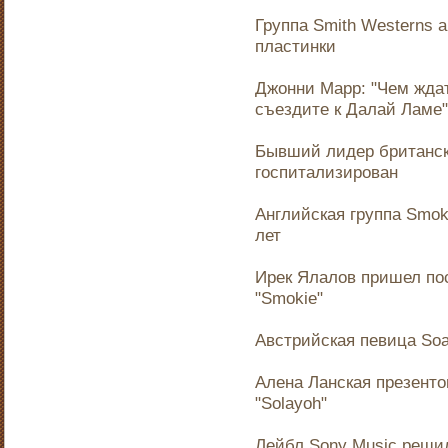
Группа Smith Westerns 
пластинки
Джонни Марр: "Чем жда
съездите к Далай Ламе"
Бывший лидер британск
госпитализирован
Английская группа Smok
лет
Ирек Ялалов пришел по
"Smokie"
Австрийская певица So
Алена Ланская презент
"Solayoh"
Лейбл Sony Music решил