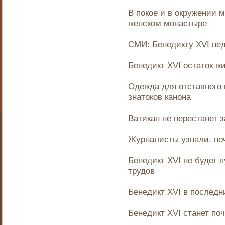
В покое и в окружении 
женском монастыре
СМИ: Бенедикту XVI не
Бенедикт XVI остаток ж
Одежда для отставного 
знатоков канона
Ватикан не перестанет 
Журналисты узнали, по
Бенедикт XVI не будет 
трудов
Бенедикт XVI в послед
Бенедикт XVI станет по