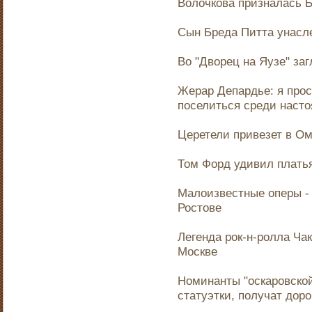
Волочкова призналась 
Сын Бреда Питта унасл
Во "Дворец на Яузе" за
Жерар Депардье: я прос
поселиться среди наст
Церетели привезет в О
Том Форд удивил плать
Малоизвестные оперы -
Ростове
Легенда рок-н-ролла Ча
Москве
Номинанты "оскаровской
статуэтки, получат доро