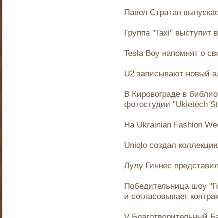
Павел Стратан выпускае
Группа "Taxi" выступит
Tesla Boy напомнят о с
U2 записывают новый а
В Кировограде в библио
фотостудии "Ukietech St
На Ukrainian Fashion W
Uniqlo создал коллекци
Лулу Гиннес представил
Победительница шоу "Го
и согласовывает контрак
V Благотворительный Ба