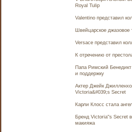
Royal Tulip
Valentino представил к
Швейцарское джазовое т
Versace представил кол
К отречению от престол
Папа Римский Бенедикт
и поддержку
Актер Джейк Джилленхо
Victoria&#039;s Secret
Карли Клосс стала ангел
Бренд Victoria"s Secre
макияжа