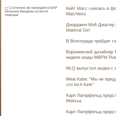
Кейт Мосс снялась в ф
>>
Состояние экс-президента ЮАР
Нельсона Манделы остается
Matchless
тяжелым
Джорджия Мэй Джаггер 
Material Girl
В Волгограде пройдет 
Воронежский дизайнер 
недели моды MBFW Rus
McQ выпустил видео с к
Meat Katie: "Мы не при
это tech-funk"
Карл Лагерфельд предс
Melissa
Карл Лагерфельд предст