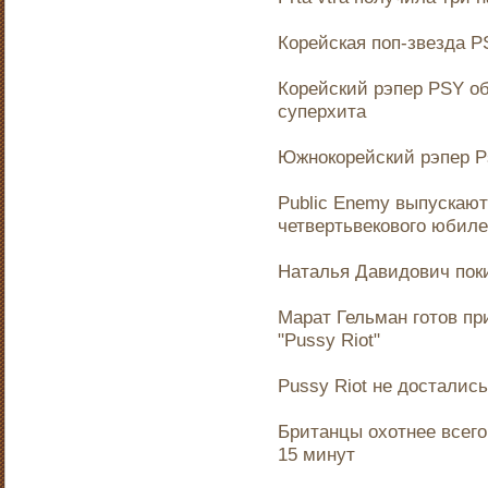
Корейская поп-звезда P
Корейский рэпер PSY о
суперхита
Южнокорейский рэпер P
Public Enemy выпускают 
четвертьвекового юбил
Наталья Давидович поки
Марат Гельман готов пр
"Pussy Riot"
Pussy Riot не досталис
Британцы охотнее всег
15 минут