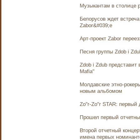
Музыкантам в столице 
Белорусов ждет встреча
Zabor&#039;е
Арт-проект Zabor переез
Песня группы Zdob i Zd
Zdob i Zdub представит
Mafia"
Молдавские этно-рокеры 
новым альбомом
Zo"r-Zo"r STAR: первый 
Прошел первый отчетный
Второй отчетный концерт
имена первых номинант