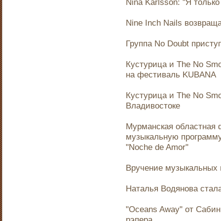
Nina Karlsson: "Я тольк
Nine Inch Nails возвра
Группа No Doubt присту
Кустурица и The No Smo
на фестиваль KUBANA
Кустурица и The No Smo
Владивостоке
Мурманская областная 
музыкальную программу
"Noche de Amor"
Вручение музыкальных 
Наталья Водянова стал
"Oceans Away" от Саби
рэпера