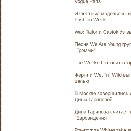
Vogue Paris
Известные модельеры и 
Fashion Week
Wax Tailor и Casiokids 
Песня We Are Young гру
"Грэмми"
The Weeknd готовит вт
Ферги и Wet "n" Wild в
целью
В Москве завершились с
Дины Гариповой
Дина Гарипова считает т
"Евровидения"
Рок-группа Whitesnake 