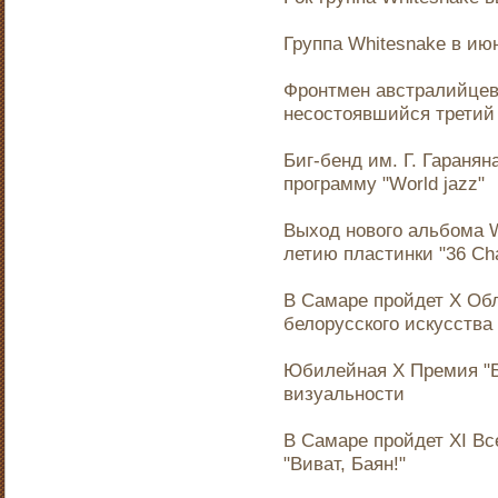
Группа Whitesnake в ию
Фронтмен австралийцев
несостоявшийся третий 
Биг-бенд им. Г. Гаранян
программу "World jazz"
Выход нового альбома W
летию пластинки "36 Ch
В Самаре пройдет X Об
белорусского искусства
Юбилейная X Премия "Б
визуальности
В Самаре пройдет XI В
"Виват, Баян!"