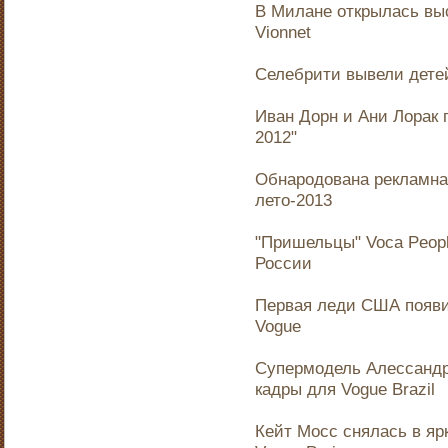
В Милане открылась выс
Vionnet
Селебрити вывели дете
Иван Дорн и Ани Лорак 
2012"
Обнародована рекламная
лето-2013
"Пришельцы" Voca Peopl
России
Первая леди США появи
Vogue
Супермодель Алессандр
кадры для Vogue Brazil
Кейт Мосс снялась в яр