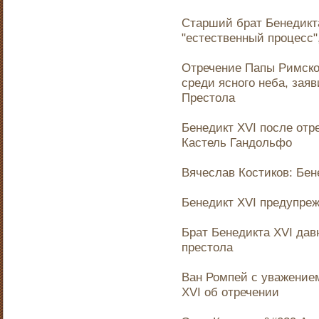
Старший брат Бенедикта
"естественный процесс"
Отречение Папы Римско
среди ясного неба, зая
Престола
Бенедикт XVI после отр
Кастель Гандольфо
Вячеслав Костиков: Бен
Бенедикт XVI предупреж
Брат Бенедикта XVI дав
престола
Ван Ромпей с уважение
XVI об отречении