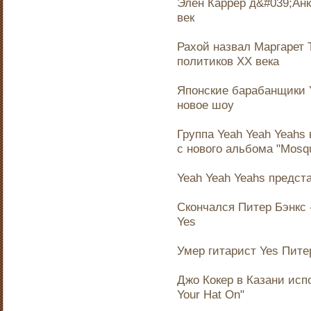
Элен Каррер д&#039;Анк
век
Рахой назвал Маргарет
политиков XX века
Японские барабанщики 
новое шоу
Группа Yeah Yeah Yeahs 
с нового альбома "Mosqu
Yeah Yeah Yeahs предста
Скончался Питер Бэнкс 
Yes
Умер гитарист Yes Пите
Джо Кокер в Казани исп
Your Hat On"