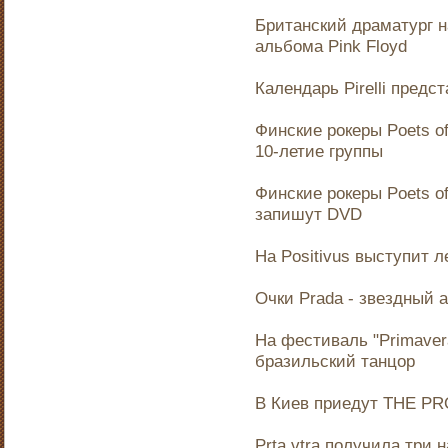
Британский драматург 
альбома Pink Floyd
Календарь Pirelli предс
Финские рокеры Poets of
10-летие группы
Финские рокеры Poets of
запишут DVD
На Positivus выступит л
Очки Prada - звездный 
На фестиваль "Primaver
бразильский танцор
В Киев приедут THE P
Prta vtra получила три